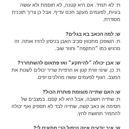
ת: לא תמיד. אם היא קטנה, לא חוסמת ולא עושה
בעיות, לפעמים מעקב חכם עדיף. אבל כן צריך תוכנית
מסודרת.
ש: למה הכאב בא בגלים?
ת: השופכן מתכווץ סביב האבן בניסיון להזיז אותה. זה
מרגיש כמו ״התקפה״ וחוזר שוב.
ש: אבן יכולה ״להיתקע״ ואז פתאום להשתחרר?
ת: כן. שינוי זווית קטן או הרפיית שריר יכולים לשנות את
המצב. הגוף לפעמים עושה מהלכים יפים.
ש: האם שתייה מוגזמת פותרת הכול?
ת: שתייה חשובה, אבל היא לא קסם. במצבים של
חסימה או כאב קשה, שתייה לבד לא תספיק ואף יכולה
להחמיר תחושת לחץ.
ש: איך יודעים איזה טיפול הכי מתאים לי?