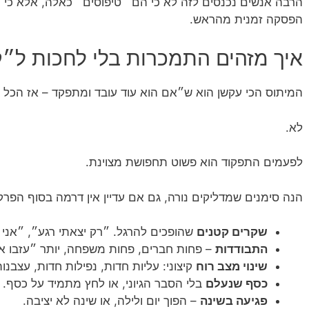
הרבה אנשים נכנסים לזה לא כי הם ״טיפוסים״ כאלה, אלא כי 
הפסקה זמנית מהראש.
איך מזהים התמכרות בלי לחכות ל״ק
המיתוס הכי עקשן הוא ש״אם הוא עוד עובד ומתפקד – אז הכל 
לא.
לפעמים התפקוד הוא פשוט תחפושת מצוינת.
הנה סימנים שמדליקים נורה, גם אם עדיין אין דרמה בסוף הפרק
שקרים קטנים
שהופכים להרגל. ״רק יצאתי רגע״, ״אני ע
התבודדות
– פחות חברים, פחות משפחה, יותר ״עזבו או
שינוי מצב רוח
קיצוני: עליות חדות, נפילות חדות, עצבנות
כסף שנעלם
בלי הסבר הגיוני, או לחץ מתמיד על כסף.
פגיעה בשינה
– הפוך יום ולילה, או שינה לא יציבה.