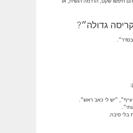
הם חיפשו שקט, הרדמה רגשית, או
ריסה גדולה״?
בסדר״.
:
ייף״, ״יש לי כאב ראש״.
תי״.
 בלי סיבה.