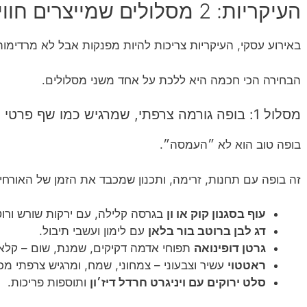
העיקריות: 2 מסלולים שמייצרים חוויה (ולא פקק תנועה)
באירוע עסקי, העיקריות צריכות להיות מפנקות אבל לא מרדימות
הבחירה הכי חכמה היא ללכת על אחד משני מסלולים.
מסלול 1: בופה גורמה צרפתי, שמרגיש כמו שף פרטי
בופה טוב הוא לא ״העמסה״.
זה בופה עם תחנות, זרימה, ותכנון שמכבד את הזמן של האורחי
עוף בסגנון קוק או ון
בגרסה קלילה, עם ירקות שורש ורוטב 
דג לבן ברוטב בור בלאן
עם לימון ועשבי תיבול.
גרטן דופינואה
תפוחי אדמה דקיקים, שמנת, שום – קל
ראטטוי
עשיר וצבעוני – צמחוני, שמח, ומרגיש צרפתי מכל 
סלט ירוקים עם ויניגרט חרדל דיז׳ון
ותוספות פריכות.