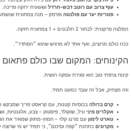
עוף צרוב עם רוטב דבש-חרדל
ושעועית ירוקה פריכה.
פטריות יער עם פולנטה
ופרמזן – מנה צמחונית שנשמעת
המלצה פרקטית: לבחור 2 חלבונים + 1 צמחונית חזקה.
ככה כולם מרוצים, ואף אחד לא מרגיש שהוא ״הסתדר״.
הקינוחים: המקום שבו כולם פתאום 
קינוח צרפתי טוב הוא סגירת עסקה רגשית.
וזה מצחיק, אבל זה עובד כמעט תמיד.
קרם ברולה
בכוסיות קטנות, עם קראסט פריך שמבקש כ
אקלרים מיני
וניל, שוקולד, פיסטוק – צבע, אלגנטיות, ו
טארט לימון
עם מרנג קלוי – חמוץ-מתוק שמאיר את הפ
מקרונים
כתחנת ״קפה וסיכום״, כי תמיד יש מי שרוצה 