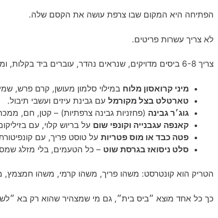
הפתיחה היא המקום שבו צרפת עושה את הקסם שלה.
לא צריך עשרות פריטים.
צריך 6-8 ביסים מדויקים, שנראים נהדר, עוברים ביד בקלות, ומרגישים כמו התחלה של משהו טוב.
מיני קרואסון מלוח
במילוי סלמון מעושן, קרם פרש, שמיר 
טארטלט בצל מקורמל
עם גבינת עיזים ועשבי תיבול.
גוג׳ר גבינה
(פחזניות גבינה צרפתיות) – קטן, חם, ממכר
קאנפה עגבנייה וקונפי שום
על בריוש קלוי, עם בזיליקום
פטה כבד או מוס פטריות
על טוסט פריך, עם קונפיטורת
סלט ניסואז בגרסת שוט
– כל הטעמים, בלי מזלג שמס
הטריק הוא קונטרסט: משהו פריך, משהו קרמי, משהו חמצמץ, מ
כך כל אחד מוצא ״ביס בית״, גם מי שמצהיר שהוא רק בא ״לשי